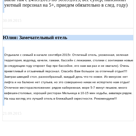
уютный персонал на 5+, приедем обязательно в след. году)
30.09.2015
Юлия: Замечательный отель
Отдыхали с семьей в начале сентября 2015г. Отличный отель, ухоженная, зеленая
территория, водопад, качели, гамаки, бассейн с лежаками, столики с зонтиками новые
(в следующим году откроют бар при бассейне, его нам как раз и не хватало). Очень
приветливый и отзывчивый персонал. Спасибо Вам большое за отличный отдых!!!!
Завтрак швицкий стол, разнообразный, каждый день что-то новое. Из минусов: нет
лифта и на балконе нет стульев, но это совершенно никак не испортило нам отдых!
Отличное месторасположение: рядом набережная, море 5-7 минут пешком, много
кафешек-столовых, хороший ресторан Мельница в 10-15 мин ходьбы, аквапарк рядом.
На наш взгляд это лучший отель в ближайшей окрестности. Рекомендуем!!!
21.09.2015