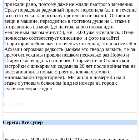
приехали рано, поэтому даже не ждали быстрого заселения.
Сразу порадовал радушный прием персонала (да и в течение
всего отпуска к персоналу претензий не было). Оставили
вещи в машине, переоделись в гостевом душе на 1 этаже и
отправились на море (до центрального пляжа идти
медленным шагом минут 5), а в 13.00 уже заселились. Отель
полностью соответствует описанию и фото на сайте!
Территория небольшая, но очень ухоженная, что для отелей в
Абхазии огромная редкость (можем это твердо заявить, т к за
время отпуска мы прошли пешком несколько раз Новую и
Старую Гагру вдоль и поперек. Старые отели Сталинской
застройки с шикарными садами за 20 лет после войны так не
восстановили, а новые строят на клочках земли с
минимальной территорией). Мы жили в номере 45 на 4
этаже с угловым балконом (вид из номера на город с
кусочком моря с одно
01.10.2015
Серёга: Всё супер
Были там с 24.09.2015 по 30.09.2015, всё супер, пансионат